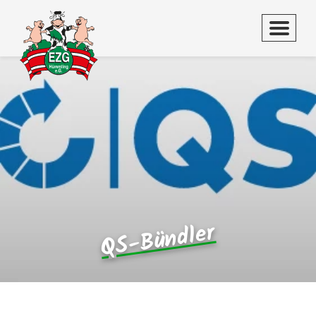
QS-Bündler